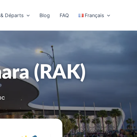
Instagram
Facebook
TikTok
X
YouTube
LinkedIn
 & Départs
Blog
FAQ
Français
ara (RAK)
oc