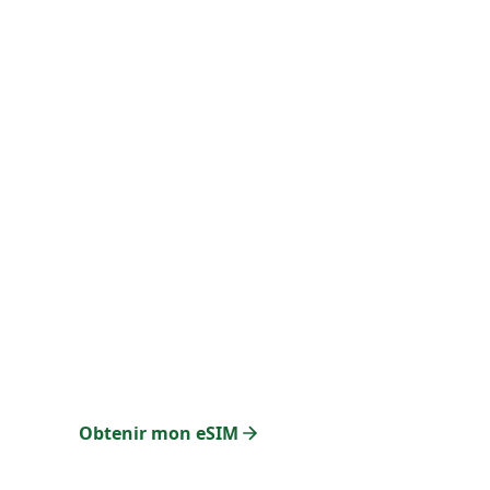
🚀 Nouveau Partenaire
Connectez-vous au Mar
eSIM Maroc - Internet haut débit dès votre atterris
Plus besoin de chercher une carte SIM physique.
✓ Activation instantanée
✓ 4G/5G illimité
✓ 100% Digital
Obtenir mon eSIM