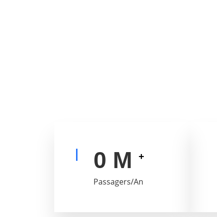
0
M
+
Passagers/An